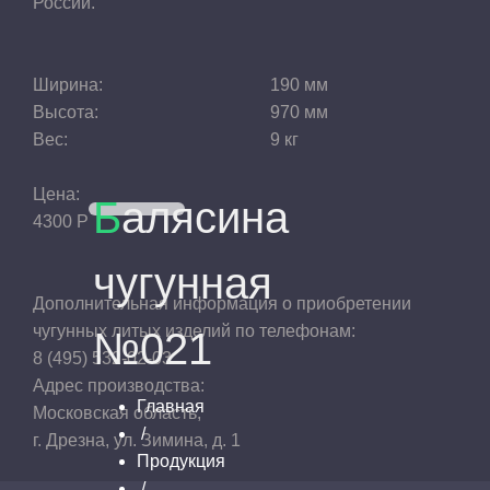
России.
Ширина:
190 мм
Высота:
970 мм
Вес:
9 кг
Цена:
Балясина
4300
Р
чугунная
Дополнительная информация о приобретении
чугунных литых изделий по телефонам:
№021
8 (495) 532-02-03
Адрес производства:
Главная
Московская область,
/
г. Дрезна, ул. Зимина, д. 1
Продукция
/