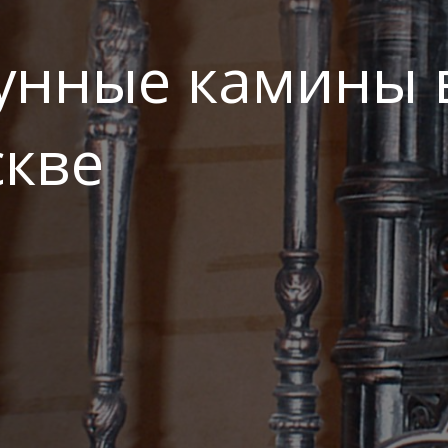
унные камины 
кве