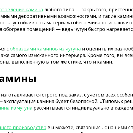
отовление камина
любого типа — закрытого, пристенно
ромными декоративными возможностями, и такие ками
ность, устойчивость материала обеспечивают исключит
я обогрева помещений — ведь чугун быстро нагреваетс
ся с
образцами каминов из чугуна
и оценить их разноо
е самого изысканного интерьера. Кроме того, вы всег
оны, выполненную в том же стиле, что и камин.
камины
изготавливается строго под заказ, с учетом всех особ
 эксплуатация камина будет безопасной. «Типовых реш
ина из чугуна
рассчитывается индивидуально в каждом 
ашего производства
вы можете, связавшись с нашими с