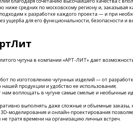
елий благодаря сочетанию высочайшего качества с впо
 ниже средних по московскому региону и, заказывая к
 подходим к разработке каждого проекта — и при необ
ез ущерба для его функциональности, безопасности и в
АртЛит
 литого чугуна в компании «АРТ-ЛИТ» дает возможнос
бот по изготовлению чугунных изделий — от разработк
о нашей продукции и удобство ее использования;
нам воплощать в чугуне самые смелые и необычные ид
еративно выполнять даже сложные и объемные заказы, 
 3D-моделирования и онлайн-проектирования позволяе
и не тратя времени на организацию личных встреч.