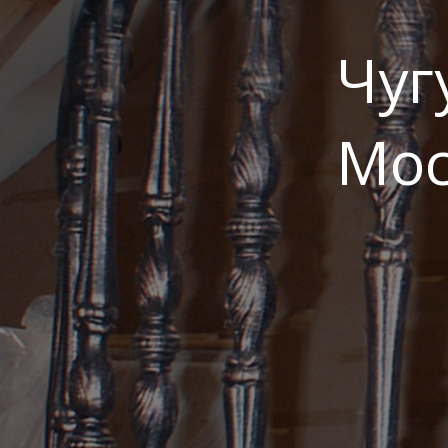
Чуг
Мос